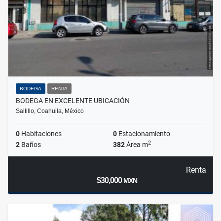
BODEGA
RENTA
BODEGA EN EXCELENTE UBICACIÓN
Saltillo, Coahuila, México
0
Habitaciones
0
Estacionamiento
2
2
Baños
382
Área m
Renta
$30,000
MXN