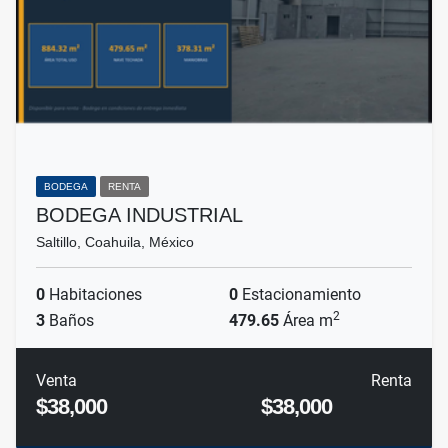
BODEGA
RENTA
BODEGA INDUSTRIAL
Saltillo, Coahuila, México
0
Habitaciones
0
Estacionamiento
2
3
Baños
479.65
Área m
Venta
Renta
$38,000
$38,000