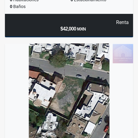
0
Baños
Renta
$42,000
MXN