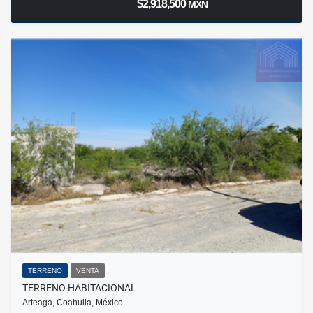
$2,918,500
MXN
TERRENO
VENTA
TERRENO HABITACIONAL
Arteaga, Coahuila, México