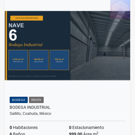
BODEGA
RENTA
BODEGA INDUSTRIAL
Saltillo, Coahuila, México
0
Habitaciones
0
Estacionamiento
2
6
Baños
999.00
Área m