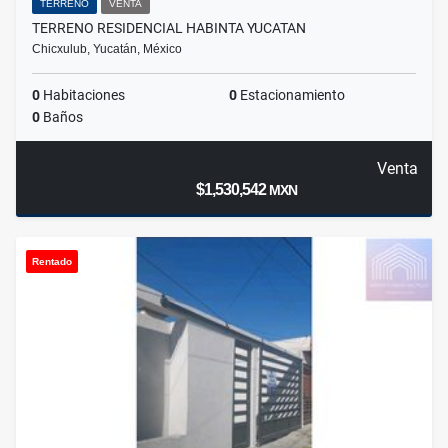
TERRENO
VENTA
TERRENO RESIDENCIAL HABINTA YUCATAN
Chicxulub, Yucatán, México
0
Habitaciones
0
Estacionamiento
0
Baños
Venta
$1,530,542
MXN
Rentado