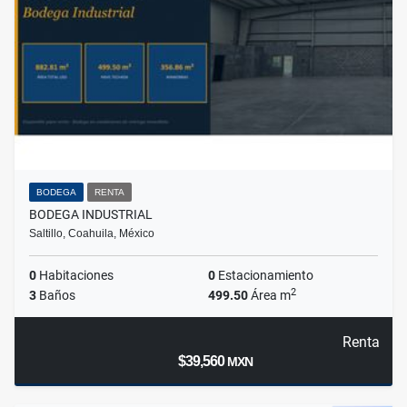
BODEGA
RENTA
BODEGA INDUSTRIAL
Saltillo, Coahuila, México
0
Habitaciones
0
Estacionamiento
2
3
Baños
499.50
Área m
Renta
$39,560
MXN