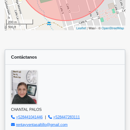
200 m
500 ft
Leaflet
| Wasi - ©
OpenStreetMap
Contáctanos
CHANTAL PALOS
+528441041446
|
+528447283111
rentayventasaltillo@gmail.com