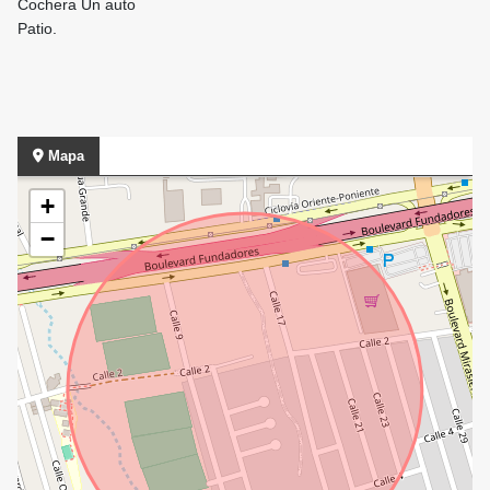
Cochera Un auto
Patio.
Mapa
+
−