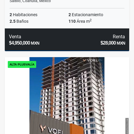
Saltillo, Coahuila, México
2
Habitaciones
2
Estacionamiento
2
2.5
Baños
110
Área m
Venta
Renta
$4,950,000
$28,000
MXN
MXN
ALTA PLUSVALÍA