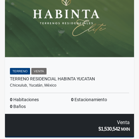
TERRENO
VENTA
TERRENO RESIDENCIAL HABINTA YUCATAN
Chicxulub, Yucatán, México
0
Habitaciones
0
Estacionamiento
0
Baños
Venta
$1,530,542
MXN