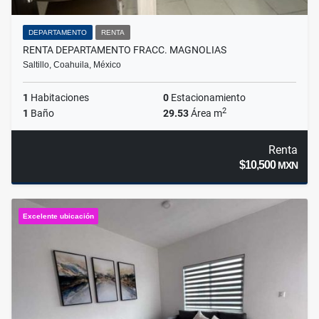
DEPARTAMENTO
RENTA
RENTA DEPARTAMENTO FRACC. MAGNOLIAS
Saltillo, Coahuila, México
1
Habitaciones
0
Estacionamiento
2
1
Baño
29.53
Área m
Renta
$10,500
MXN
Excelente ubicación