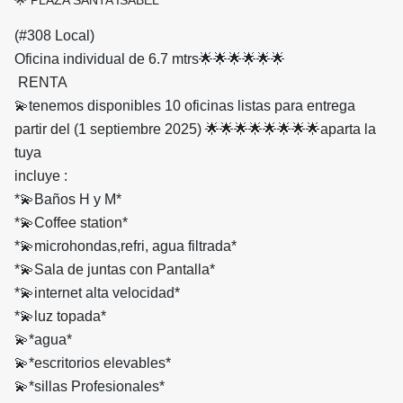
🌟 PLAZA SANTA ISABEL
(#308 Local)
Oficina individual de 6.7 mtrs🌟🌟🌟🌟🌟🌟
RENTA
💫tenemos disponibles 10 oficinas listas para entrega
partir del (1 septiembre 2025) 🌟🌟🌟🌟🌟🌟🌟🌟aparta la
tuya
incluye :
*💫Baños H y M*
*💫Coffee station*
*💫microhondas,refri, agua filtrada*
*💫Sala de juntas con Pantalla*
*💫internet alta velocidad*
*💫luz topada*
💫*agua*
💫*escritorios elevables*
💫*sillas Profesionales*