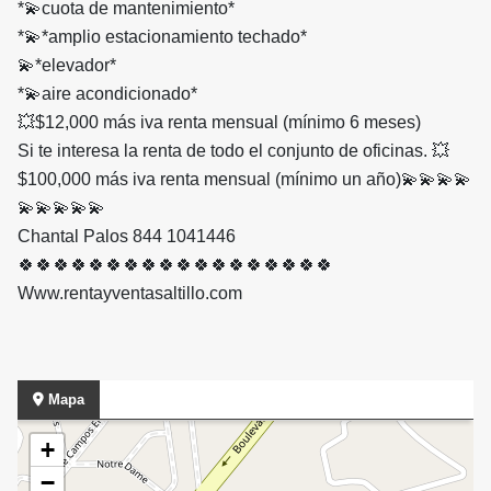
*💫cuota de mantenimiento*
*💫*amplio estacionamiento techado*
💫*elevador*
*💫aire acondicionado*
💥$12,000 más iva renta mensual (mínimo 6 meses)
Si te interesa la renta de todo el conjunto de oficinas. 💥
$100,000 más iva renta mensual (mínimo un año)💫💫💫💫
💫💫💫💫💫
Chantal Palos 844 1041446
🍀🍀🍀🍀🍀🍀🍀🍀🍀🍀🍀🍀🍀🍀🍀🍀🍀🍀
Www.rentayventasaltillo.com
Mapa
+
−