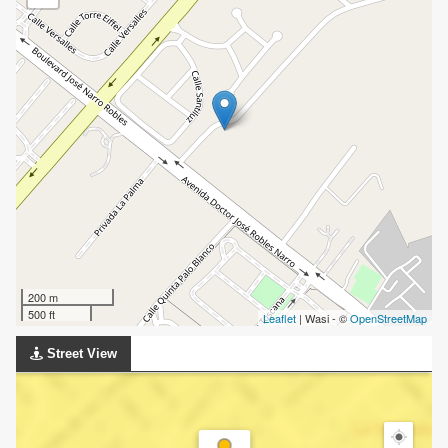
200 m
500 ft
Leaflet
| Wasi - ©
OpenStreetMap
Street View