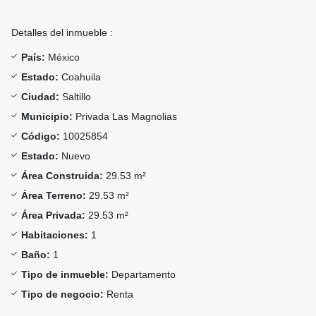
Detalles del inmueble :
País:
México
Estado:
Coahuila
Ciudad:
Saltillo
Municipio:
Privada Las Magnolias
Código:
10025854
Estado:
Nuevo
Área Construida:
29.53 m²
Área Terreno:
29.53 m²
Área Privada:
29.53 m²
Habitaciones:
1
Baño:
1
Tipo de inmueble:
Departamento
Tipo de negocio:
Renta