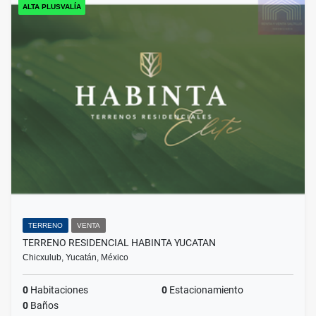
ALTA PLUSVALÍA
TERRENO
VENTA
TERRENO RESIDENCIAL HABINTA YUCATAN
Chicxulub, Yucatán, México
0
Habitaciones
0
Estacionamiento
0
Baños