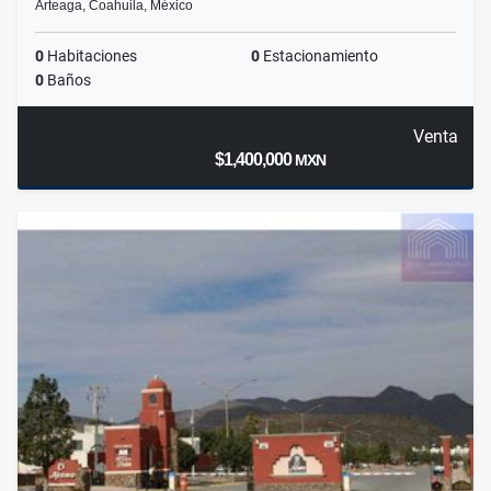
Arteaga, Coahuila, México
0
Habitaciones
0
Estacionamiento
0
Baños
Venta
$1,400,000
MXN