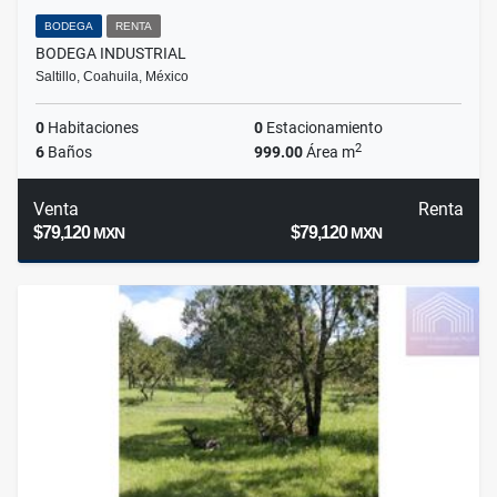
BODEGA
RENTA
BODEGA INDUSTRIAL
Saltillo, Coahuila, México
0
Habitaciones
0
Estacionamiento
2
6
Baños
999.00
Área m
Venta
Renta
$79,120
$79,120
MXN
MXN