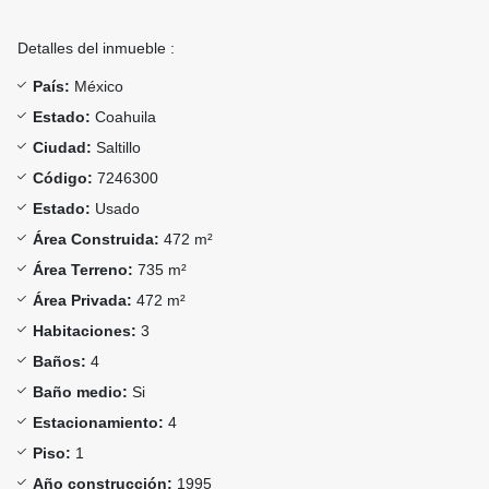
Detalles del inmueble :
País:
México
Estado:
Coahuila
Ciudad:
Saltillo
Código:
7246300
Estado:
Usado
Área Construida:
472 m²
Área Terreno:
735 m²
Área Privada:
472 m²
Habitaciones:
3
Baños:
4
Baño medio:
Si
Estacionamiento:
4
Piso:
1
Año construcción:
1995