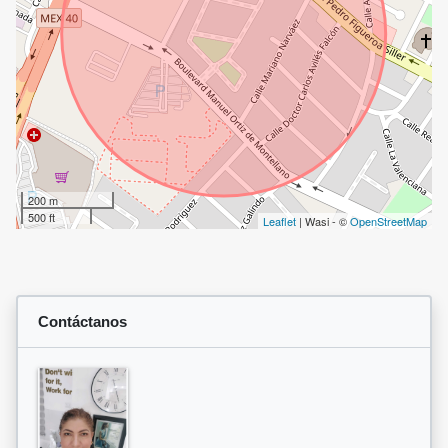
200 m
500 ft
Leaflet
| Wasi - ©
OpenStreetMap
Contáctanos